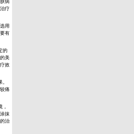
肤病
治疗
选用
要有
定的
的美
疗效
果。
较痛
境，
涂抹
的治