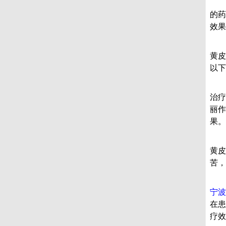
黄
的药
效果
黄
黄皮
以下
1
治疗
丽作
果。
2
黄皮
苦，
宁波
在患
疗效