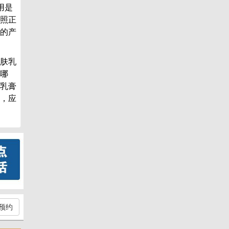
用是
照正
的产
肤乳
哪
乳膏
，应
预约