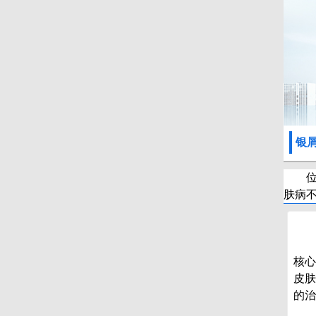
银
肤病
核心
皮肤
的治