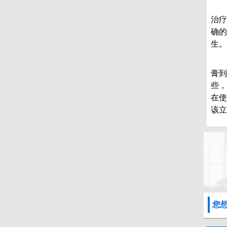
4
治疗
确的
生。
黄
膏到
些，
在使
该立
您