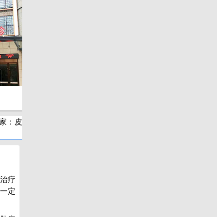
家：皮
治疗
一定