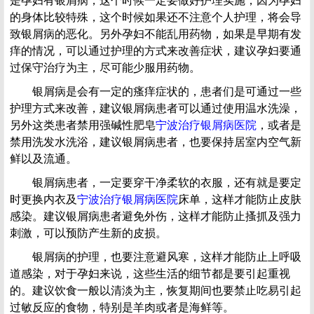
是孕妇有银屑病，这个时候一定要做好护理实施，因为孕妇
的身体比较特殊，这个时候如果还不注意个人护理，将会导
致银屑病的恶化。另外孕妇不能乱用药物，如果是早期有发
痒的情况，可以通过护理的方式来改善症状，建议孕妇要通
过保守治疗为主，尽可能少服用药物。
银屑病是会有一定的瘙痒症状的，患者们是可通过一些
护理方式来改善，建议银屑病患者可以通过使用温水洗澡，
另外这类患者禁用强碱性肥皂
宁波治疗银屑病医院
，或者是
禁用洗发水洗浴，建议银屑病患者，也要保持居室内空气新
鲜以及流通。
银屑病患者，一定要穿干净柔软的衣服，还有就是要定
时更换内衣及
宁波治疗银屑病医院
床单，这样才能防止皮肤
感染。建议银屑病患者避免外伤，这样才能防止搔抓及强力
刺激，可以预防产生新的皮损。
银屑病的护理，也要注意避风寒，这样才能防止上呼吸
道感染，对于孕妇来说，这些生活的细节都是要引起重视
的。建议饮食一般以清淡为主，恢复期间也要禁止吃易引起
过敏反应的食物，特别是羊肉或者是海鲜等。