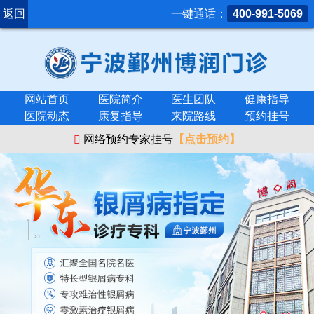
返回
一键通话：
400-991-5069
网站首页
医院简介
医生团队
健康指导
医院动态
康复指导
来院路线
预约挂号
网络预约专家挂号
【点击预约】