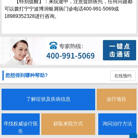
【特别提醒】：来院途中，注意提防医托，任何问题都
可以拨打宁宁波博润银屑病门诊电话400-991-5069或
18989352328进行咨询。
您想得到哪种帮助?
在线预约
了解症状及疾病信息
诊疗项目
寻找权威诊疗医
获取来院方式
询问治疗方法
生