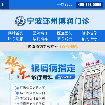
返回
一键通话：
400-991-5069
网站首页
医院简介
医生团队
健康指导
医院动态
康复指导
来院路线
预约挂号
网络预约专家挂号
【点击预约】