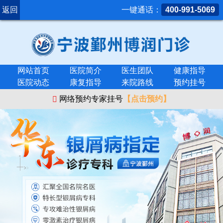
返回
一键通话：
400-991-5069
网站首页
医院简介
医生团队
健康指导
医院动态
康复指导
来院路线
预约挂号
网络预约专家挂号
【点击预约】