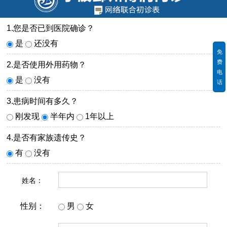
1.您是否已到医院确诊？
是
还没有
免
费
2.是否使用外用药物？
电
是
没有
话
3.患病时间有多久？
刚发现
半年内
1年以上
4.是否有家族遗传史？
有
没有
姓名：
性别：
男
女